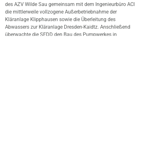
des AZV Wilde Sau gemeinsam mit dem Ingenieurbüro ACI
die mittlerweile vollzogene Außerbetriebnahme der
Kläranlage Klipphausen sowie die Überleitung des
Abwassers zur Kläranlage Dresden-Kaidtz. Anschließend
überwachte die SEDD den Bau des Pumpwerkes in
Klipphausen und der 12,5 Kilometer langen Druckleitung
entlang der Autobahn A4 (Innendurchmesser 250 mm).
Technisch anspruchsvoll war der Abschnitt, der auf einer
Länge von 450 Meter unter der Elbe hindurchführt. Das
neue, auf dem Gelände der ehemaligen Kläranlage
Klipphausen errichtete Pumpwerk kann bis zu 70 Liter
Abwasser pro Sekunde nach Kaditz drücken. Die Fließzeit
des Abwassers beträgt rund 3 Stunden. Die in Klipphausen
verbliebenen Rechen- und Sandfanganlagen befreien das
Abwasser zuvor von Feststoffen und Feinsedimenten. Die
nicht mehr benötigten Altbecken wurden umgebaut, um bei
Starkregen Wassermassen zurückzuhalten, die dann
dosiert nach Dresden abgegeben werden können. Die